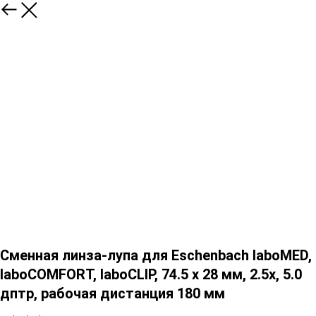
Сменная линза-лупа для Eschenbach laboMED,
laboCOMFORT, laboCLIP, 74.5 х 28 мм, 2.5х, 5.0
дптр, рабочая дистанция 180 мм